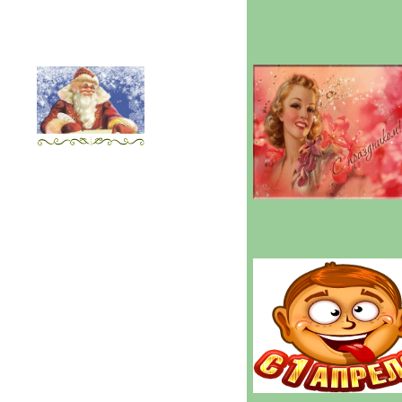
Новогодние
грамоты
---------