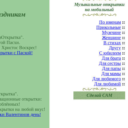
Музыкальные открытки
на мобильный
аздникам
По именам
::
Прикольные
::
Мужчине
::
зОткрытка".
Женщине
::
ой Пасхи.
В стихах
::
! Христос Воскрес!
Другу
::
рытки с Пасхой!
С юбилеем
::
Для брата
::
Для сестры
::
Для папы
::
Для мамы
::
Для любимого
::
Для любимой
::
крытка".
Сделай САМ
мационные открытки:
люблённых!
крытки на любой вкус!
и Валентинов день!