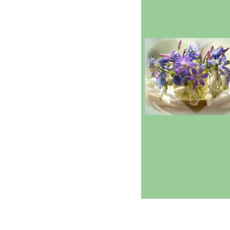
Бумага для
писем
---------
Бумага для
писем с
мишками Тедди
---------