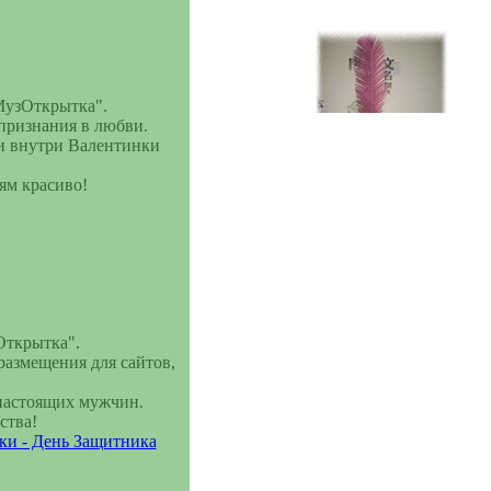
"МузОткрытка".
признания в любви.
 и внутри Валентинки
ям красиво!
Букет из конфет
---------
Открытка".
азмещения для сайтов,
 настоящих мужчин.
ства!
и - День Защитника
Открытка -
Елочка