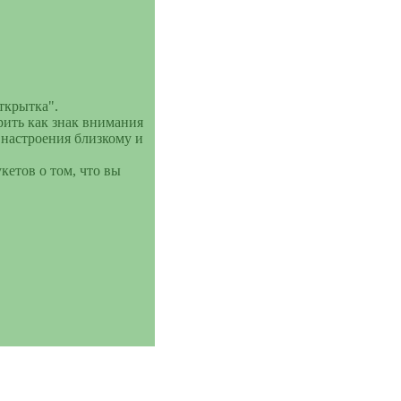
ткрытка".
ить как знак внимания
 настроения близкому и
Подсвечник
етов о том, что вы
---------