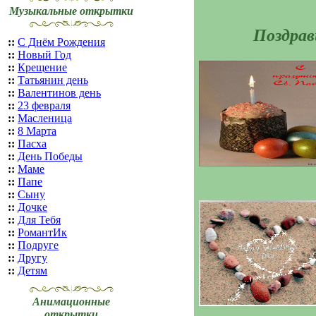
Музыкальные открытки
Поздрав
::
С Днём Рождения
::
Новый Год
::
Крещение
::
Татьянин день
::
Валентинов день
::
23 февраля
::
Масленица
::
8 Марта
::
Пасха
::
День Победы
::
Маме
::
Папе
::
Сыну
::
Дочке
::
Для Тебя
::
РомантИк
::
Подруге
::
Другу
::
Детям
Анимационные
открытки