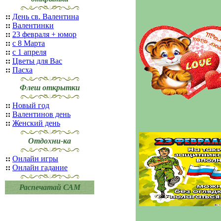
::
День св. Валентина
::
Валентинки
::
23 февраля + юмор
::
с 8 Марта
::
с 1 апреля
::
Цветы для Вас
::
Пасха
Флеш открытки
::
Новый год
::
Валентинов день
::
Женский день
Отдохни-ка
::
Онлайн игры
::
Онлайн гадание
Распечатай САМ