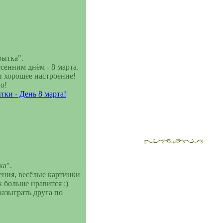
---------
рытка".
енним днём - 8 марта.
 хорошее настроение!
о!
Елочка
ки - День 8 марта!
---------
ка".
ения, весёлые картинки
 больше нравится :)
азыграть друга по
Валентинка
---------