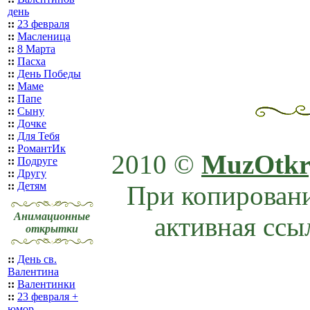
день
::
23 февраля
::
Масленица
::
8 Марта
::
Пасха
::
День Победы
::
Маме
::
Папе
::
Сыну
::
Дочке
::
Для Тебя
::
РомантИк
2010 ©
MuzOtkr
::
Подруге
::
Другу
::
Детям
При копировани
Анимационные
активная ссы
открытки
::
День св.
Валентина
::
Валентинки
::
23 февраля +
юмор