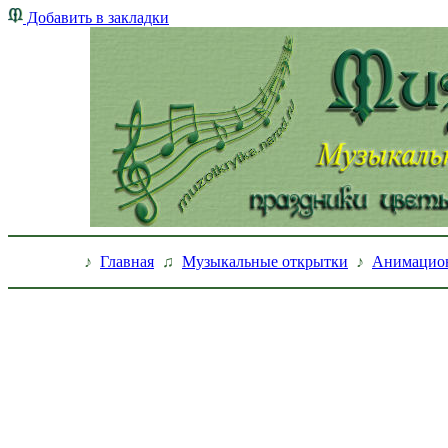
Добавить в закладки
♪
Главная
♫
Музыкальные открытки
♪
Анимацио