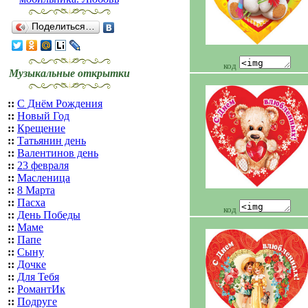
Поделиться…
код
Музыкальные открытки
::
С Днём Рождения
::
Новый Год
::
Крещение
::
Татьянин день
::
Валентинов день
::
23 февраля
::
Масленица
::
8 Марта
::
Пасха
код
::
День Победы
::
Маме
::
Папе
::
Сыну
::
Дочке
::
Для Тебя
::
РомантИк
::
Подруге