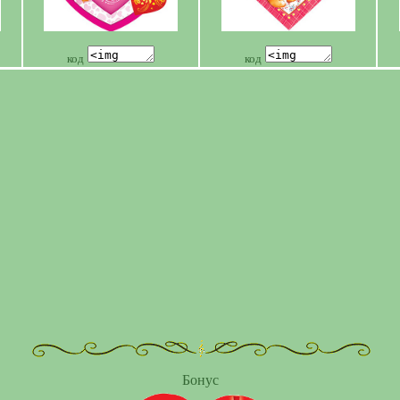
код
код
Бонус