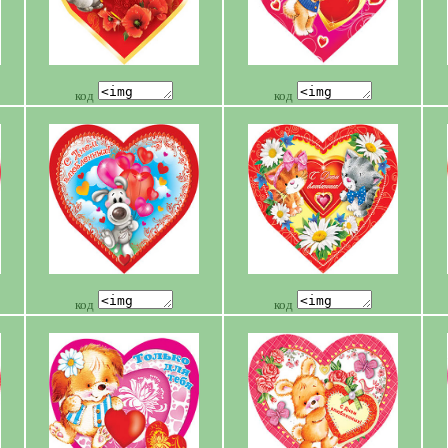
код
код
код
код