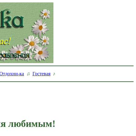
Отдохни-ка
♫
Гостевая
♪
ия любимым!