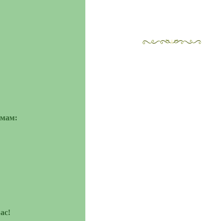
емам:
ас!