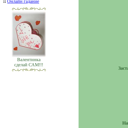
::
Онлайн гадание
Валентинка
сделай САМ!!!
Заст
На