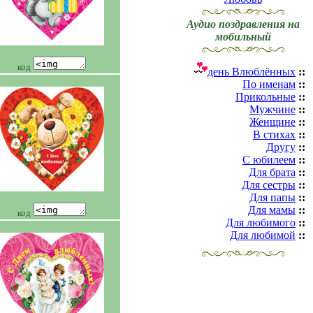
Аудио поздравления на
мобильный
код
день Влюблённых
::
По именам
::
Прикольные
::
Мужчине
::
Женщине
::
В стихах
::
Другу
::
С юбилеем
::
Для брата
::
Для сестры
::
Для папы
::
Для мамы
::
код
Для любимого
::
Для любимой
::