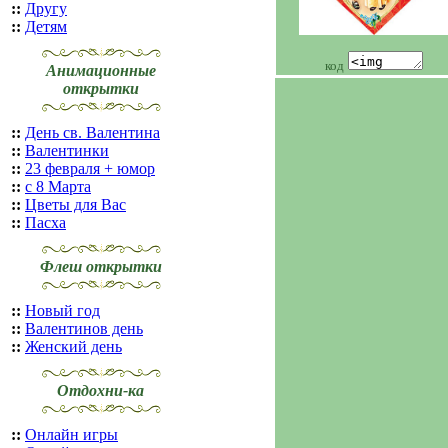
::
Другу
::
Детям
код
Анимационные
открытки
::
День св. Валентина
::
Валентинки
::
23 февраля + юмор
::
с 8 Марта
::
Цветы для Вас
::
Пасха
Флеш открытки
::
Новый год
::
Валентинов день
::
Женский день
Отдохни-ка
::
Онлайн игры