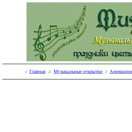
♪
Главная
♫
Музыкальные открытки
♪
Анимацио