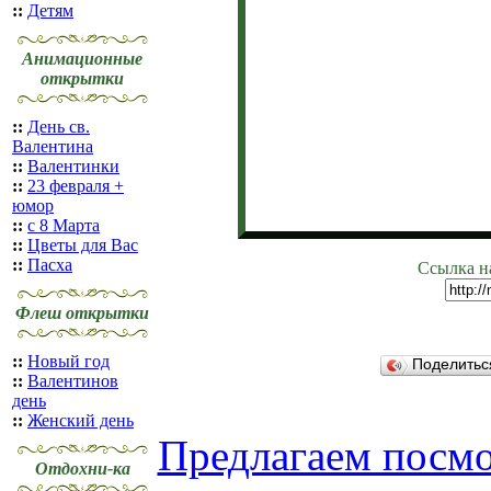
::
Детям
Анимационные
открытки
::
День св.
Валентина
::
Валентинки
::
23 февраля +
юмор
::
с 8 Марта
::
Цветы для Вас
::
Пасха
Ссылка н
Флеш открытки
::
Новый год
Поделить
::
Валентинов
день
::
Женский день
Предлагаем посмо
Отдохни-ка