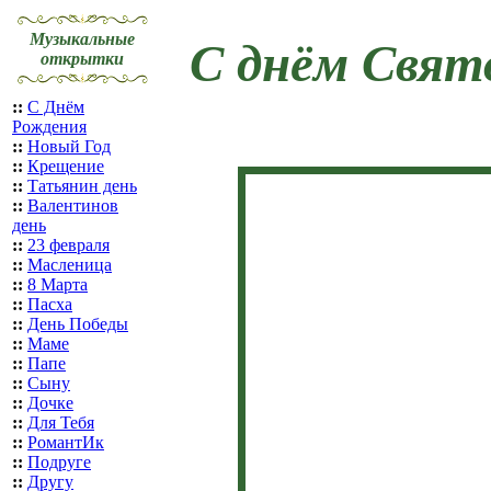
Музыкальные
С днём Свят
открытки
::
С Днём
Рождения
::
Новый Год
::
Крещение
::
Татьянин день
::
Валентинов
день
::
23 февраля
::
Масленица
::
8 Марта
::
Пасха
::
День Победы
::
Маме
::
Папе
::
Сыну
::
Дочке
::
Для Тебя
::
РомантИк
::
Подруге
::
Другу