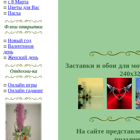
::
с 8 Марта
::
Цветы для Вас
::
Пасха
Флеш открытки
::
Новый год
::
Валентинов
день
::
Женский день
Заставки и обои для м
Отдохни-ка
240x32
::
Онлайн игры
::
Онлайн гадание
На сайте представ
праздни