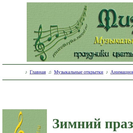
♪
Главная
♫
Музыкальные открытки
♪
Анимацио
Зимний праз