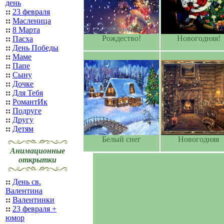
день
::
23 февраля
::
Масленица
::
8 Марта
Рождество!
Новогодняя!
::
Пасха
::
День Победы
::
Маме
::
Папе
::
Сыну
::
Дочке
::
Для Тебя
::
РомантИк
::
Подруге
::
Другу
::
Детям
Белый снег
Новогодняя
Анимационные
открытки
::
День св.
Валентина
::
Валентинки
::
23 февраля +
юмор