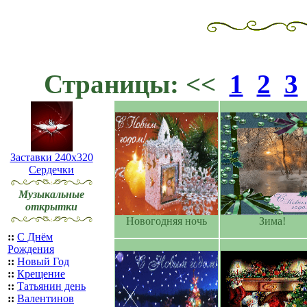
Страницы: <<
1
2
3
Заставки 240x320
Сердечки
Музыкальные
открытки
Новогодняя ночь
Зима!
::
С Днём
Рождения
::
Новый Год
::
Крещение
::
Татьянин день
::
Валентинов