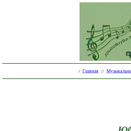
♪
Главная
♫
Музыкальны
Юб