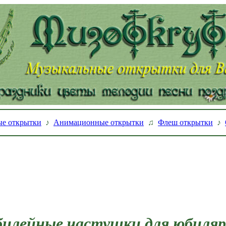
е открытки
♪
Анимационные открытки
♫
Флеш открытки
♪
илейные частушки для юбиля