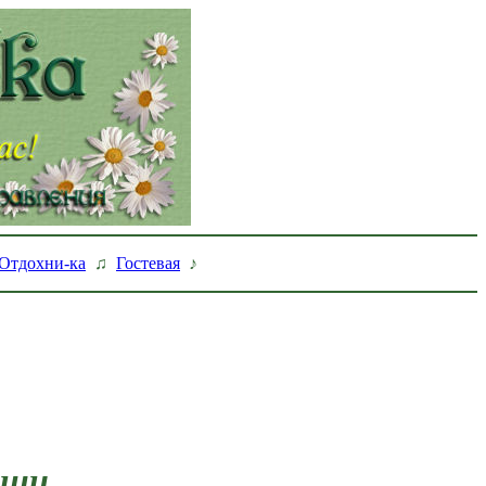
Отдохни-ка
♫
Гостевая
♪
рши