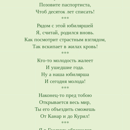
Позовите паспортиста,
Чтоб десяток лет списать!
***
Рядом с этой юбиляршей
Я, считай, родился вновь.
Как посмотрит страстным взглядом,
Так вскипает в жилах кровь!
***
Кто-то молодость жалеет
И ушедшие года.
Ну а наша юбилярша
И сегодня молода!
***
Наконец-то пред тобою
Открывается весь мир,
Ты его объездить сможешь
От Канар и до Курил!
***
Я в Госдуму обращался