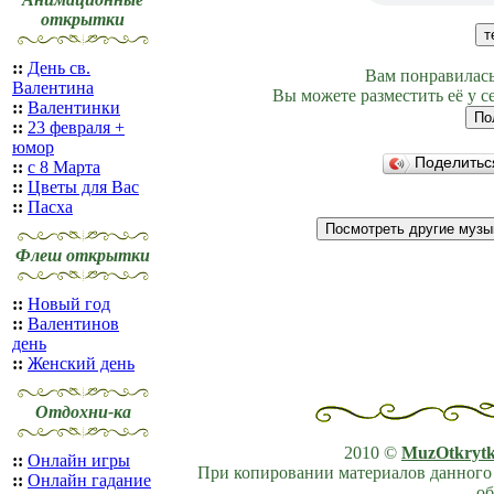
открытки
::
День св.
Вам понравилась
Валентина
Вы можете разместить её у с
::
Валентинки
::
23 февраля +
юмор
Поделить
::
с 8 Марта
::
Цветы для Вас
::
Пасха
Флеш открытки
::
Новый год
::
Валентинов
день
::
Женский день
Отдохни-ка
2010 ©
MuzOtkryt
::
Онлайн игры
При копировании материалов данного 
::
Онлайн гадание
об