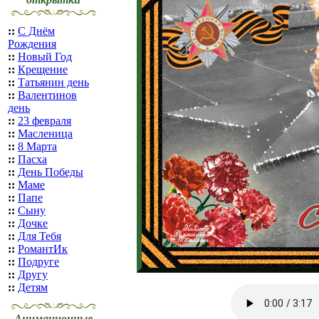
::
С Днём
Рождения
::
Новый Год
::
Крещение
::
Татьянин день
::
Валентинов
день
::
23 февраля
::
Масленица
::
8 Марта
::
Пасха
::
День Победы
::
Маме
::
Папе
::
Сыну
::
Дочке
::
Для Тебя
::
РомантИк
::
Подруге
::
Другу
::
Детям
Анимационные