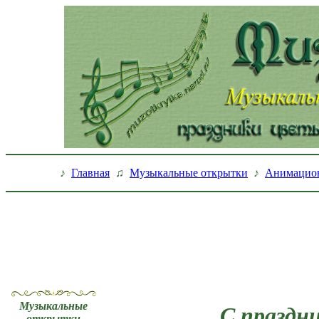
♪
Главная
♫
Музыкальные открытки
♪
Анимацио
Музыкальные
С праздни
открытки