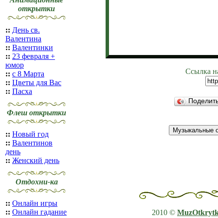
открытки
::
День св.
Валентина
::
Валентинки
::
23 февраля +
юмор
Ссылка н
::
с 8 Марта
::
Цветы для Вас
::
Пасха
Поделит
Флеш открытки
::
Новый год
::
Валентинов
день
::
Женский день
Отдохни-ка
::
Онлайн игры
::
Онлайн гадание
2010 ©
MuzOtkryt