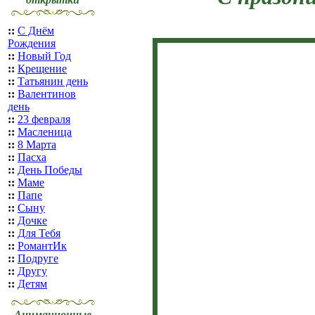
::
С Днём
Рождения
::
Новый Год
::
Крещение
::
Татьянин день
::
Валентинов
день
::
23 февраля
::
Масленица
::
8 Марта
::
Пасха
::
День Победы
::
Маме
::
Папе
::
Сыну
::
Дочке
::
Для Тебя
::
РомантИк
::
Подруге
::
Другу
::
Детям
Анимационные