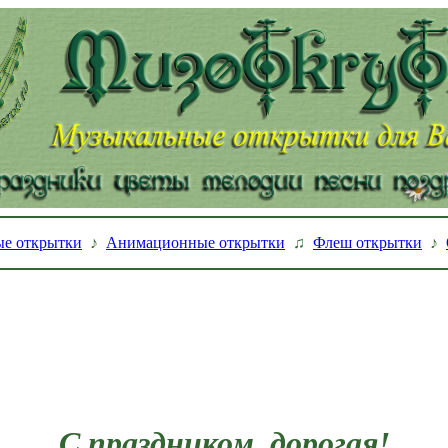
е открытки
♪
Анимационные открытки
♫
Флеш открытки
♪
С праздником, дорогая!