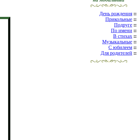
День рождения
::
Прикольные
::
Подруге
::
По имени
::
В стихах
::
Музыкальные
::
С юбилеем
::
Для родителей
::