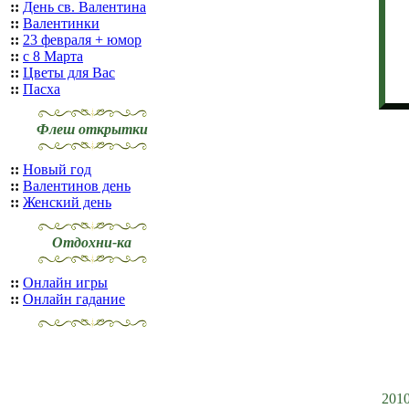
::
День св. Валентина
::
Валентинки
::
23 февраля + юмор
::
с 8 Марта
::
Цветы для Вас
::
Пасха
Флеш открытки
::
Новый год
::
Валентинов день
::
Женский день
Отдохни-ка
::
Онлайн игры
::
Онлайн гадание
201