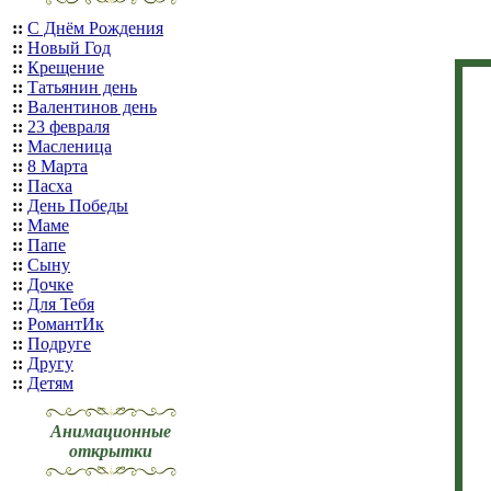
::
С Днём Рождения
::
Новый Год
::
Крещение
::
Татьянин день
::
Валентинов день
::
23 февраля
::
Масленица
::
8 Марта
::
Пасха
::
День Победы
::
Маме
::
Папе
::
Сыну
::
Дочке
::
Для Тебя
::
РомантИк
::
Подруге
::
Другу
::
Детям
Анимационные
открытки