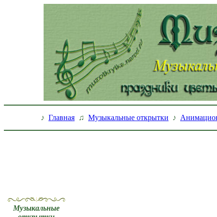
♪
Главная
♫
Музыкальные открытки
♪
Анимацио
Музыкальные
открытки