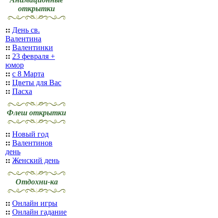
открытки
::
День св.
Валентина
::
Валентинки
::
23 февраля +
юмор
::
с 8 Марта
::
Цветы для Вас
::
Пасха
Флеш открытки
::
Новый год
::
Валентинов
день
::
Женский день
Отдохни-ка
::
Онлайн игры
::
Онлайн гадание