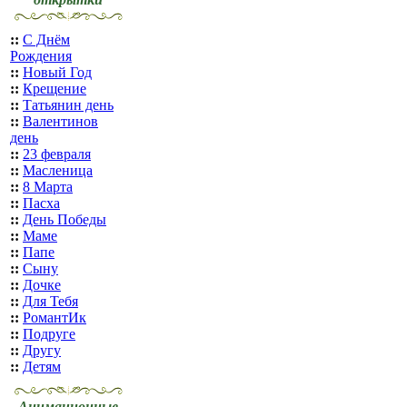
::
С Днём
Рождения
::
Новый Год
::
Крещение
::
Татьянин день
::
Валентинов
день
::
23 февраля
::
Масленица
::
8 Марта
::
Пасха
::
День Победы
::
Маме
::
Папе
::
Сыну
::
Дочке
::
Для Тебя
::
РомантИк
::
Подруге
::
Другу
::
Детям
Анимационные