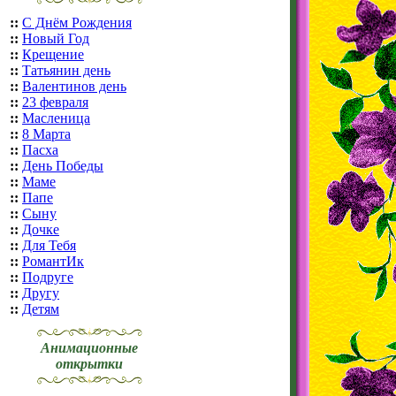
::
С Днём Рождения
::
Новый Год
::
Крещение
::
Татьянин день
::
Валентинов день
::
23 февраля
::
Масленица
::
8 Марта
::
Пасха
::
День Победы
::
Маме
::
Папе
::
Сыну
::
Дочке
::
Для Тебя
::
РомантИк
::
Подруге
::
Другу
::
Детям
Анимационные
открытки