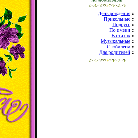
День рождения
::
Прикольные
::
Подруге
::
По имени
::
В стихах
::
Музыкальные
::
С юбилеем
::
Для родителей
::