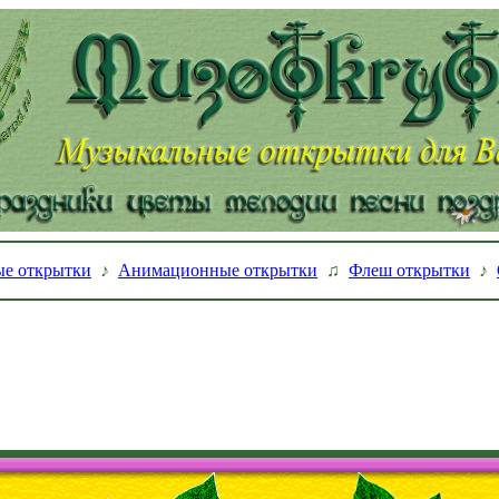
е открытки
♪
Анимационные открытки
♫
Флеш открытки
♪