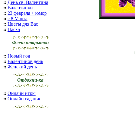
::
День св. Валентина
::
Валентинки
::
23 февраля + юмор
::
с 8 Марта
::
Цветы для Вас
::
Пасха
Флеш открытки
::
Новый год
::
Валентинов день
::
Женский день
Отдохни-ка
::
Онлайн игры
::
Онлайн гадание