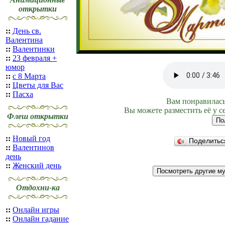
открытки
::
День св.
Валентина
::
Валентинки
::
23 февраля +
юмор
::
с 8 Марта
::
Цветы для Вас
::
Пасха
Вам понравилась
Вы можете разместить её у с
Флеш открытки
::
Новый год
Поделить
::
Валентинов
день
::
Женский день
Отдохни-ка
::
Онлайн игры
::
Онлайн гадание