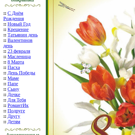
::
С Днём
Рождения
::
Новый Год
::
Крещение
::
Татьянин день
::
Валентинов
день
::
23 февраля
::
Масленица
::
8 Марта
::
Пасха
::
День Победы
::
Маме
::
Папе
::
Сыну
::
Дочке
::
Для Тебя
::
РомантИк
::
Подруге
::
Другу
::
Детям
Анимационные